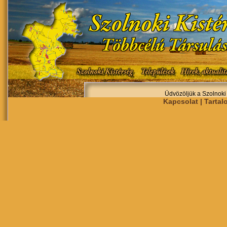
Üdvözöljük a Szolnoki
Kapcsolat | Tarta